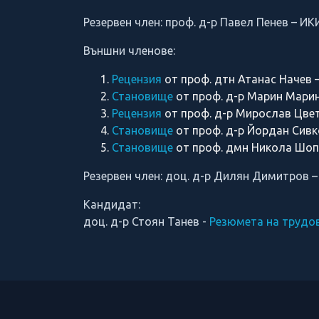
Резервен член: проф. д-р Павел Пенев – И
Външни членове:
Рецензия
от проф. дтн Атанас Начев
Становище
от проф. д-р Марин Марин
Рецензия
от проф. д-р Мирослав Цвет
Становище
от проф. д-р Йордан Сивк
Становище
от проф. дмн Никола Шоп
Резервен член: доц. д-р Дилян Димитров – 
Кандидат:
доц. д-р Стоян Танев -
Резюмета на трудо