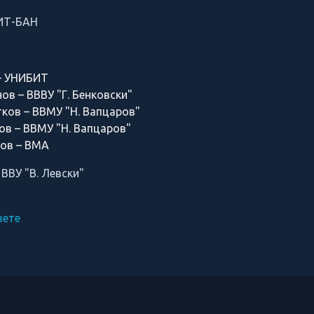
КИТ-БАН
 – УНИБИТ
ов – ВВВУ "Г. Бенковски"
ков – ВВМУ "Н. Вапцаров"
ов – ВВМУ "Н. Вапцаров"
ов – ВМА
ВВУ "В. Левски"
вете