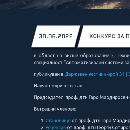
30.06.2026
КОНКУРС ЗА 
в област на висше образование 5. Техни
специалност "Автоматизирани системи за
публикуван в
Държавен вестник брой 31 | 31
Научно жури в състав:
Председател: проф. дтн Гаро Мардиросян
Вътрешни членове:
Становище
от проф. дтн Гаро Марди
Рецензия
от проф. дтн Георги Сотиро