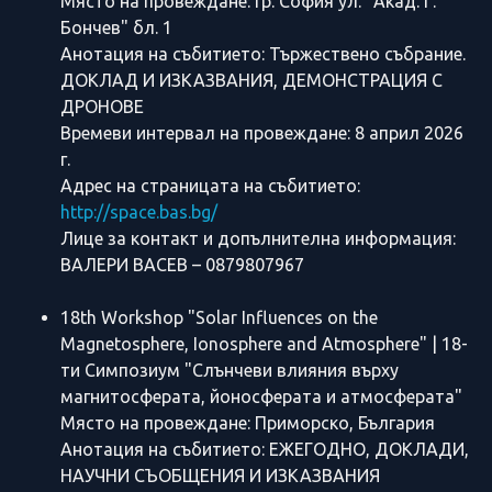
Място на провеждане: гр. София ул. "Акад. Г.
Бончев" бл. 1
Анотация на събитието: Тържествено събрание.
ДОКЛАД И ИЗКАЗВАНИЯ, ДЕМОНСТРАЦИЯ С
ДРОНОВE
Времеви интервал на провеждане: 8 април 2026
г.
Адрес на страницата на събитието:
http://space.bas.bg/
Лице за контакт и допълнителна информация:
ВАЛЕРИ ВАСЕВ – 0879807967
18th Workshop "Solar Influences on the
Magnetosphere, Ionosphere and Atmosphere" | 18-
ти Симпозиум "Слънчеви влияния върху
магнитосферата, йоносферата и атмосферата"
Място на провеждане: Приморско, България
Анотация на събитието: ЕЖЕГОДНО, ДОКЛАДИ,
НАУЧНИ СЪОБЩЕНИЯ И ИЗКАЗВАНИЯ